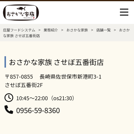
庄屋フードシステム
>
業態紹介
>
おさかな家族
>
店舗一覧
>
おさか
な家族 させぼ五番街店
おさかな家族 させぼ五番街店
〒857-0855 長崎県佐世保市新港町3-1
させぼ五番街2F
10:45～22:00（os21:30）
0956-59-8360