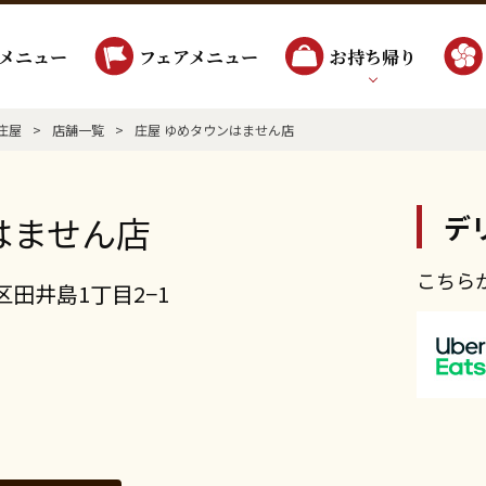
メニュー
フェアメニュー
お持ち帰り
庄屋
>
店舗一覧
>
庄屋 ゆめタウンはません店
はません店
デ
こちら
区田井島1丁目2−1